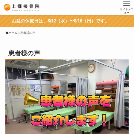
サイトメニ
ュー
お盆の休療日は、8/12（水）〜8/16（日）です。
ホーム
患者様の声
患者様の声