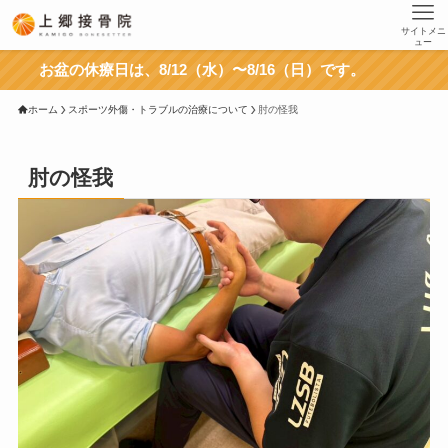
サイトメニ
ュー
お盆の休療日は、8/12（水）〜8/16（日）です。
ホーム
スポーツ外傷・トラブルの治療について
肘の怪我
肘の怪我