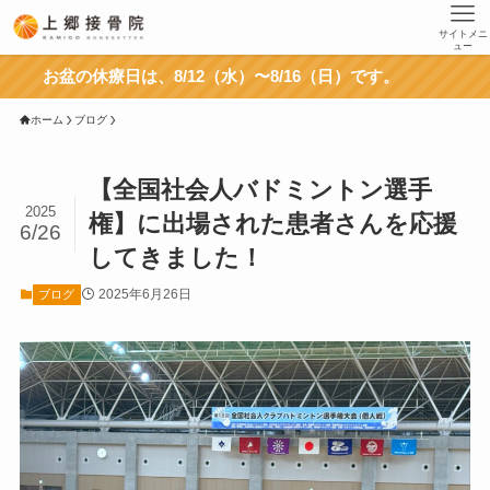
サイトメニ
ュー
お盆の休療日は、8/12（水）〜8/16（日）です。
ホーム
ブログ
【全国社会人バドミントン選手
2025
権】に出場された患者さんを応援
6/26
してきました！
2025年6月26日
ブログ