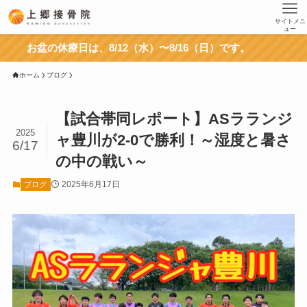
サイトメニ
ュー
お盆の休療日は、8/12（水）〜8/16（日）です。
ホーム
ブログ
【試合帯同レポート】ASラランジ
2025
ャ豊川が2-0で勝利！～湿度と暑さ
6/17
の中の戦い～
2025年6月17日
ブログ